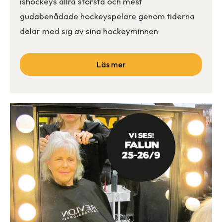
ishockeys allra största och mest
gudabenådade hockeyspelare genom tiderna
delar med sig av sina hockeyminnen
Läs mer