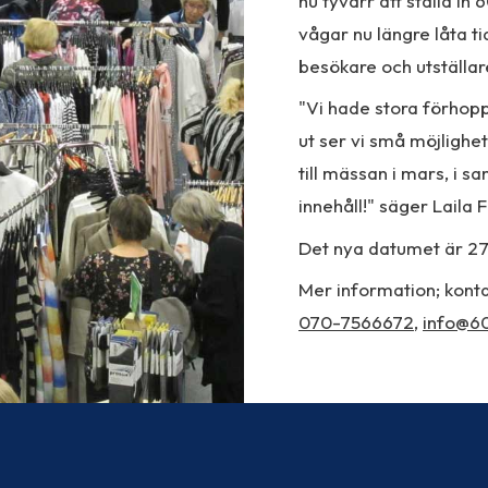
nu tyvärr att ställa in
vågar nu längre låta ti
besökare och utställar
"Vi hade stora förhop
ut ser vi små möjlighete
till mässan i mars, 
innehåll!" säger Laila 
Det nya datumet är 27
Mer information; konta
070-7566672
,
info@60