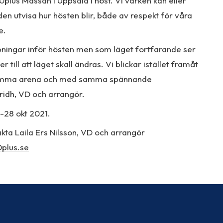
 60plus Mässan i Uppsala i höst. Vi varken kan eller
den utvisa hur hösten blir, både av respekt för våra
e.
pningar inför hösten men som läget fortfarande ser
r till att läget skall ändras. Vi blickar istället framåt
i samma arena och med samma spännande
Fridh, VD och arrangör.
-28 okt 2021.
kta Laila Ers Nilsson, VD och arrangör
plus.se