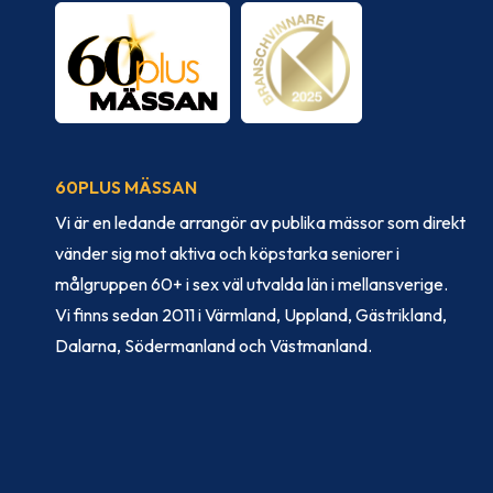
60PLUS MÄSSAN
Vi är en ledande arrangör av publika mässor som direkt
vänder sig mot aktiva och köpstarka seniorer i
målgruppen 60+ i sex väl utvalda län i mellansverige.
Vi finns sedan 2011 i Värmland, Uppland, Gästrikland,
Dalarna, Södermanland och Västmanland.