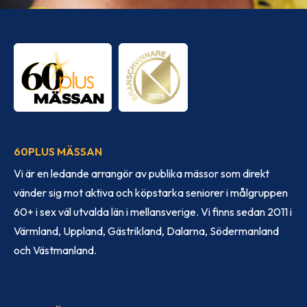
60PLUS MÄSSAN
Vi är en ledande arrangör av publika mässor som direkt
vänder sig mot aktiva och köpstarka seniorer i målgruppen
60+ i sex väl utvalda län i mellansverige. Vi finns sedan 2011 i
Värmland, Uppland, Gästrikland, Dalarna, Södermanland
och Västmanland.