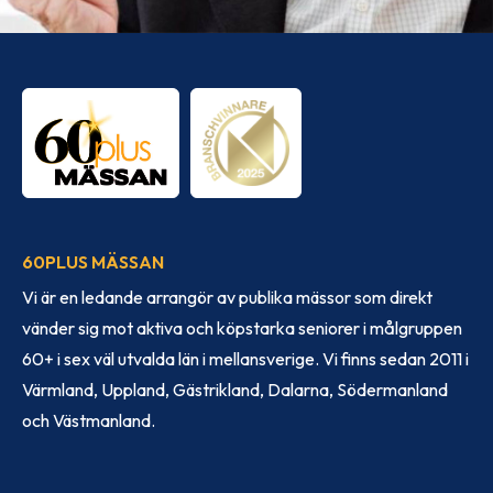
60PLUS MÄSSAN
Vi är en ledande arrangör av publika mässor som direkt
vänder sig mot aktiva och köpstarka seniorer i målgruppen
60+ i sex väl utvalda län i mellansverige. Vi finns sedan 2011 i
Värmland, Uppland, Gästrikland, Dalarna, Södermanland
och Västmanland.