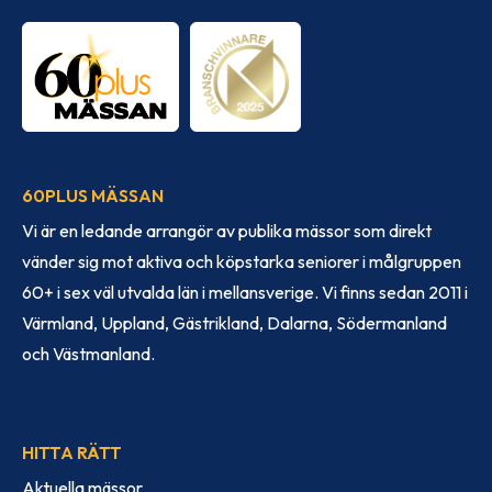
60PLUS MÄSSAN
Vi är en ledande arrangör av publika mässor som direkt
vänder sig mot aktiva och köpstarka seniorer i målgruppen
60+ i sex väl utvalda län i mellansverige. Vi finns sedan 2011 i
Värmland, Uppland, Gästrikland, Dalarna, Södermanland
och Västmanland.
HITTA RÄTT
Aktuella mässor