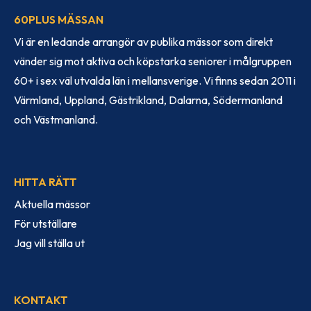
60PLUS MÄSSAN
Vi är en ledande arrangör av publika mässor som direkt
vänder sig mot aktiva och köpstarka seniorer i målgruppen
60+ i sex väl utvalda län i mellansverige. Vi finns sedan 2011 i
Värmland, Uppland, Gästrikland, Dalarna, Södermanland
och Västmanland.
HITTA RÄTT
Aktuella mässor
För utställare
Jag vill ställa ut
KONTAKT