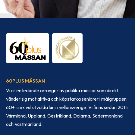
60PLUS MÄSSAN
Vi är en ledande arrangör av publika mässor som direkt
vänder sig mot aktiva och köpstarka seniorer i målgruppen
60+ i sex väl utvalda län i mellansverige. Vi finns sedan 2011 i
Värmland, Uppland, Gästrikland, Dalarna, Södermanland
och Västmanland.