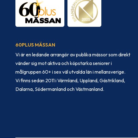
60PLUS MÄSSAN
Vi är en ledande arrangör av publika mässor som direkt
vänder sig mot aktiva och köpstarka seniorer i
målgruppen 60+ i sex väl utvalda län i mellansverige.
Vi finns sedan 2011 i Värmland, Uppland, Gästrikland,
Dalarna, Södermanland och Västmanland.