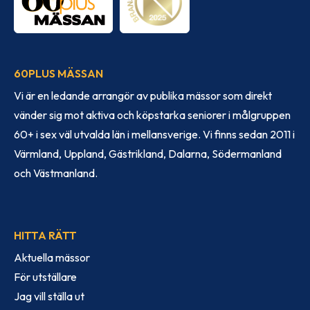
60PLUS MÄSSAN
Vi är en ledande arrangör av publika mässor som direkt
vänder sig mot aktiva och köpstarka seniorer i målgruppen
60+ i sex väl utvalda län i mellansverige. Vi finns sedan 2011 i
Värmland, Uppland, Gästrikland, Dalarna, Södermanland
och Västmanland.
HITTA RÄTT
Aktuella mässor
För utställare
Jag vill ställa ut