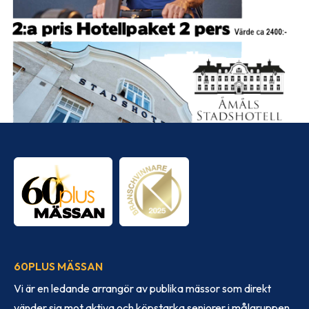
60PLUS MÄSSAN
Vi är en ledande arrangör av publika mässor som direkt
vänder sig mot aktiva och köpstarka seniorer i målgruppen