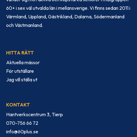
60+ i sex väl utvalda län i mellansverige. Vi finns sedan 2011 i
Värmland, Uppland, Gästrikland, Dalarna, Södermanland
och Västmanland.
HITTA RÄTT
Aktuella mässor
För utställare
Jag vill ställa ut
KONTAKT
Hantverkscentrum 3, Tierp
070-756 66 72
info@60plus.se