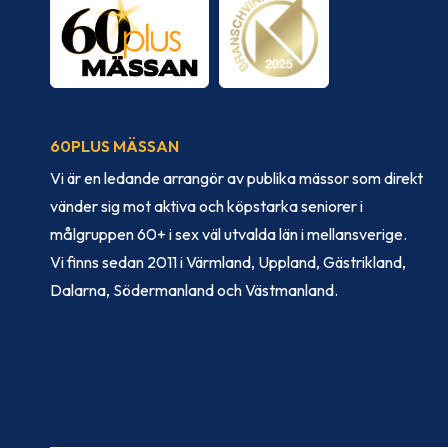
60PLUS MÄSSAN
Vi är en ledande arrangör av publika mässor som direkt
vänder sig mot aktiva och köpstarka seniorer i
målgruppen 60+ i sex väl utvalda län i mellansverige.
Vi finns sedan 2011 i Värmland, Uppland, Gästrikland,
Dalarna, Södermanland och Västmanland.