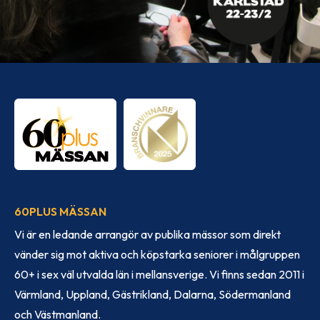
60PLUS MÄSSAN
Vi är en ledande arrangör av publika mässor som direkt
vänder sig mot aktiva och köpstarka seniorer i målgruppen
60+ i sex väl utvalda län i mellansverige. Vi finns sedan 2011 i
Värmland, Uppland, Gästrikland, Dalarna, Södermanland
och Västmanland.