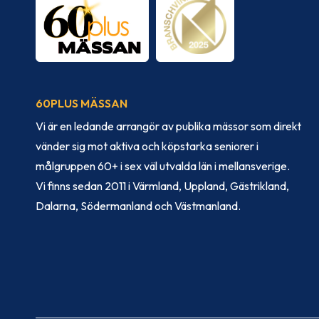
60PLUS MÄSSAN
Vi är en ledande arrangör av publika mässor som direkt
vänder sig mot aktiva och köpstarka seniorer i
målgruppen 60+ i sex väl utvalda län i mellansverige.
Vi finns sedan 2011 i Värmland, Uppland, Gästrikland,
Dalarna, Södermanland och Västmanland.