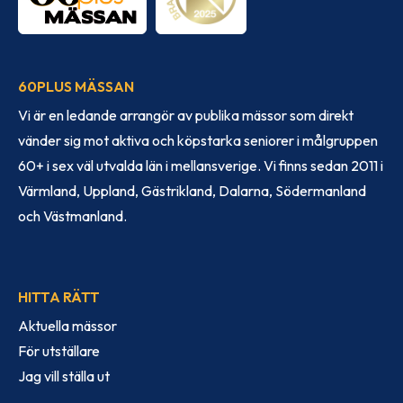
60PLUS MÄSSAN
Vi är en ledande arrangör av publika mässor som direkt
vänder sig mot aktiva och köpstarka seniorer i målgruppen
60+ i sex väl utvalda län i mellansverige. Vi finns sedan 2011 i
Värmland, Uppland, Gästrikland, Dalarna, Södermanland
och Västmanland.
HITTA RÄTT
Aktuella mässor
För utställare
Jag vill ställa ut