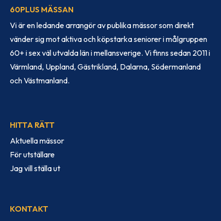
60PLUS MÄSSAN
Vi är en ledande arrangör av publika mässor som direkt
vänder sig mot aktiva och köpstarka seniorer i målgruppen
60+ i sex väl utvalda län i mellansverige. Vi finns sedan 2011 i
Värmland, Uppland, Gästrikland, Dalarna, Södermanland
och Västmanland.
HITTA RÄTT
Aktuella mässor
För utställare
Jag vill ställa ut
KONTAKT