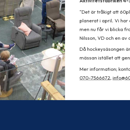
Aktivitetsfabriken 4
"Det är tråkigt att 6
planerat i april. Vi h
men nu får vi blicka f
Nilsson, VD och en av
Då hockeysäsongen är 
mässan istället att ge
Mer information; konta
070-7566672
,
info@60