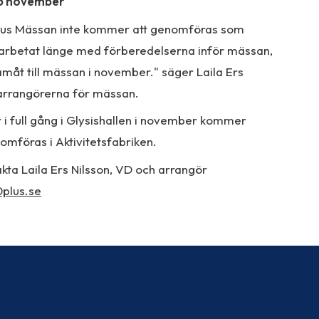
-5 november
0plus Mässan inte kommer att genomföras som
ar arbetat länge med förberedelserna inför mässan,
ramåt till mässan i november." säger Laila Ers
 arrangörerna för mässan.
i full gång i Glysishallen i november kommer
nomföras i Aktivitetsfabriken.
kta Laila Ers Nilsson, VD och arrangör
plus.se