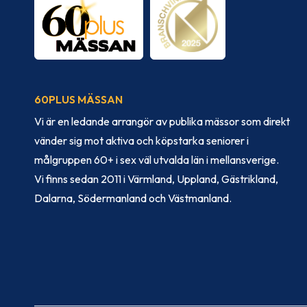
60PLUS MÄSSAN
Vi är en ledande arrangör av publika mässor som direkt
vänder sig mot aktiva och köpstarka seniorer i
målgruppen 60+ i sex väl utvalda län i mellansverige.
Vi finns sedan 2011 i Värmland, Uppland, Gästrikland,
Dalarna, Södermanland och Västmanland.