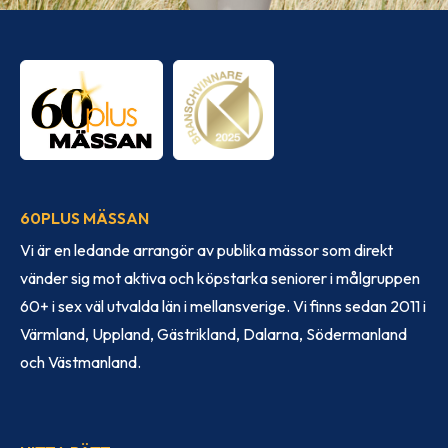
60PLUS MÄSSAN
Vi är en ledande arrangör av publika mässor som direkt
vänder sig mot aktiva och köpstarka seniorer i målgruppen
60+ i sex väl utvalda län i mellansverige. Vi finns sedan 2011 i
Värmland, Uppland, Gästrikland, Dalarna, Södermanland
och Västmanland.