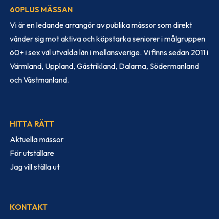
60PLUS MÄSSAN
Vi är en ledande arrangör av publika mässor som direkt
vänder sig mot aktiva och köpstarka seniorer i målgruppen
60+ i sex väl utvalda län i mellansverige. Vi finns sedan 2011 i
Värmland, Uppland, Gästrikland, Dalarna, Södermanland
och Västmanland.
HITTA RÄTT
Aktuella mässor
För utställare
Jag vill ställa ut
KONTAKT