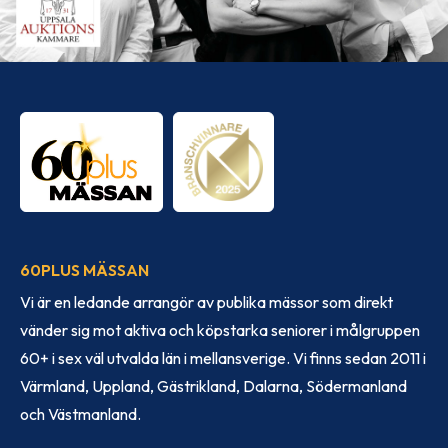
60PLUS MÄSSAN
Vi är en ledande arrangör av publika mässor som direkt
vänder sig mot aktiva och köpstarka seniorer i målgruppen
60+ i sex väl utvalda län i mellansverige. Vi finns sedan 2011 i
Värmland, Uppland, Gästrikland, Dalarna, Södermanland
och Västmanland.