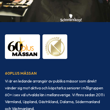
60PLUS MÄSSAN
Vi är en ledande arrangör av publika mässor som direkt
vänder sig mot aktiva och köpstarka seniorer i målgruppen
60+ i sex väl utvalda län i mellansverige. Vi finns sedan 2011 i
Värmland, Uppland, Gästrikland, Dalarna, Södermanland
och Västmanland.