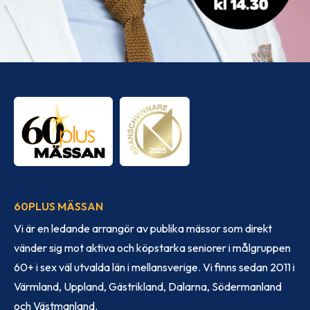
60PLUS MÄSSAN
Vi är en ledande arrangör av publika mässor som direkt
vänder sig mot aktiva och köpstarka seniorer i målgruppen
60+ i sex väl utvalda län i mellansverige. Vi finns sedan 2011 i
Värmland, Uppland, Gästrikland, Dalarna, Södermanland
och Västmanland.