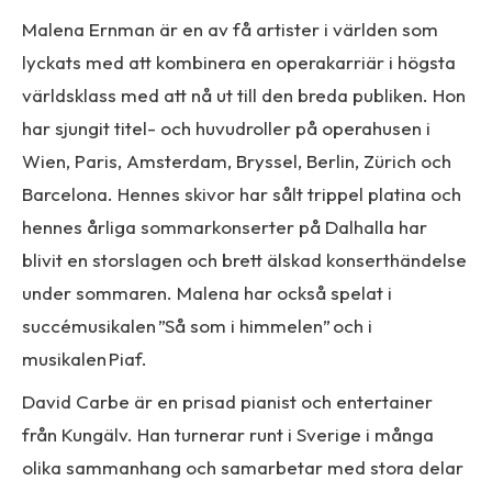
Malena Ernman är en av få artister i världen som
lyckats med att kombinera en operakarriär i högsta
världsklass med att nå ut till den breda publiken. Hon
har sjungit titel- och huvudroller på operahusen i
Wien, Paris, Amsterdam, Bryssel, Berlin, Zürich och
Barcelona. Hennes skivor har sålt trippel platina och
hennes årliga sommarkonserter på Dalhalla har
blivit en storslagen och brett älskad konserthändelse
under sommaren. Malena har också spelat i
succémusikalen ”Så som i himmelen” och i
musikalen Piaf.
David Carbe är en prisad pianist och entertainer
från Kungälv. Han turnerar runt i Sverige i många
olika sammanhang och samarbetar med stora delar