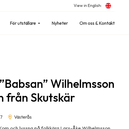
View in English:
För utställare
Nyheter
Om oss & Kontakt
 ”Babsan” Wilhelmsson
n från Skutskär
27
Västerås
Kom och lyssna på folkkära Lars-Åke Wilhelmsson,