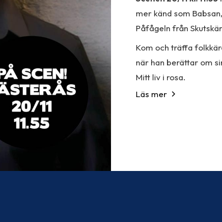
mer känd som Babsan, n
Påfågeln från Skutskär –
Kom och träffa folkkä
när han berättar om si
Mitt liv i rosa
.
Läs mer