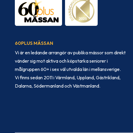
60PLUS MÄSSAN
Vi är en ledande arrangör av publika mässor som direkt
vänder sig mot aktiva och köpstarka seniorer i
målgruppen 60+ i sex väl utvalda län i mellansverige.
Vi finns sedan 2011 i Värmland, Uppland, Gästrikland,
Dalarna, Södermanland och Västmanland.