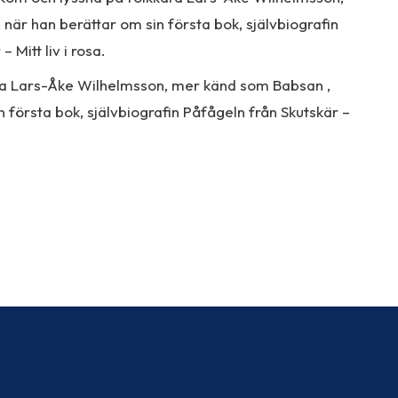
är han berättar om sin första bok, självbiografin
 Mitt liv i rosa
.
ra Lars-Åke Wilhelmsson, mer känd som Babsan ,
n första bok, självbiografin
Påfågeln från Skutskär –