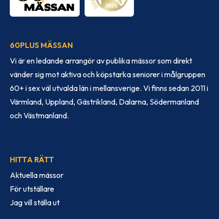
60PLUS MÄSSAN
Vi är en ledande arrangör av publika mässor som direkt
vänder sig mot aktiva och köpstarka seniorer i målgruppen
60+ i sex väl utvalda län i mellansverige. Vi finns sedan 2011 i
Värmland, Uppland, Gästrikland, Dalarna, Södermanland
och Västmanland.
HITTA RÄTT
Aktuella mässor
För utställare
Jag vill ställa ut