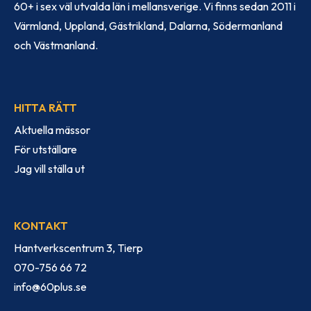
60+ i sex väl utvalda län i mellansverige. Vi finns sedan 2011 i
Värmland, Uppland, Gästrikland, Dalarna, Södermanland
och Västmanland.
HITTA RÄTT
Aktuella mässor
För utställare
Jag vill ställa ut
KONTAKT
Hantverkscentrum 3, Tierp
070-756 66 72
info@60plus.se