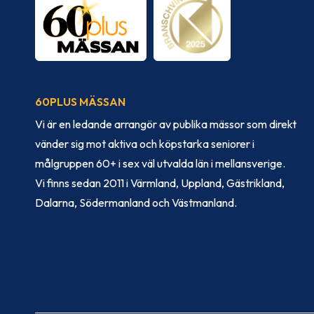
60PLUS MÄSSAN
Vi är en ledande arrangör av publika mässor som direkt
vänder sig mot aktiva och köpstarka seniorer i
målgruppen 60+ i sex väl utvalda län i mellansverige.
Vi finns sedan 2011 i Värmland, Uppland, Gästrikland,
Dalarna, Södermanland och Västmanland.