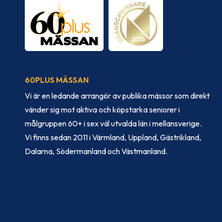
60PLUS MÄSSAN
Vi är en ledande arrangör av publika mässor som direkt
vänder sig mot aktiva och köpstarka seniorer i
målgruppen 60+ i sex väl utvalda län i mellansverige.
Vi finns sedan 2011 i Värmland, Uppland, Gästrikland,
Dalarna, Södermanland och Västmanland.