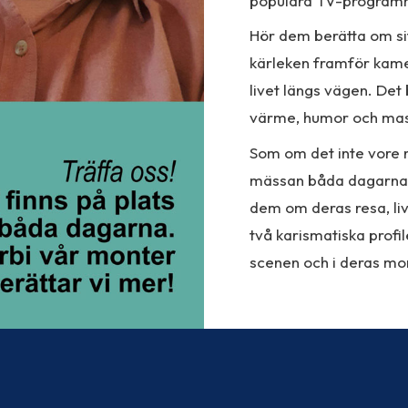
populära TV-programm
Hör dem berätta om sit
kärleken framför kamer
livet längs vägen. Det
värme, humor och mass
Som om det inte vore 
mässan båda dagarna i
dem om deras resa, liv
två karismatiska profil
scenen och i deras mo