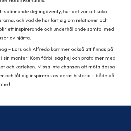
et Hotell Romantik.
t spännande dejtingäventy, hur det var att söka
orna, och vad de har lärt sig om relationer och
 blir ett inspirerande och underhållande samtal med
or av hjärta.
nog – Lars och Alfredo kommer också att finnas på
 sin monter! Kom förbi, säg hej och prata mer med
et och kärleken. Missa inte chansen att möta dessa
er och låt dig inspireras av deras historia – både på
nter!