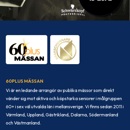
60PLUS MÄSSAN
Vi är en ledande arrangör av publika mässor som direkt
vänder sig mot aktiva och köpstarka seniorer i målgruppen
60+ i sex väl utvalda län i mellansverige. Vi finns sedan 2011 i
Värmland, Uppland, Gästrikland, Dalarna, Södermanland
och Västmanland.